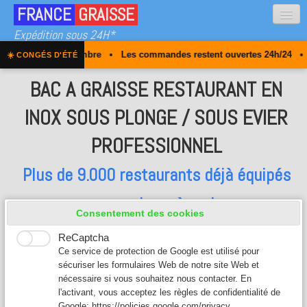
FRANCE
GRAISSE
Expédition sous 24H*
eptembre • Les commandes restent ouvertes 24h/24 • Les expéditions r
☀️ CONGÉS D'ÉTÉ
Qui sommes-nous
BAC A GRAISSE RESTAURANT EN
Obligation
INOX SOUS PLONGE / SOUS EVIER
Nos bacs à graisse
PROFESSIONNEL
FAQ
Plus de 9.000 restaurants déjà équipés
Contact
avec nos bacs à graisse
0
Consentement des cookies
ReCaptcha
Ce service de protection de Google est utilisé pour
sécuriser les formulaires Web de notre site Web et
nécessaire si vous souhaitez nous contacter. En
l'activant, vous acceptez les règles de confidentialité de
Google:
https://policies.google.com/privacy