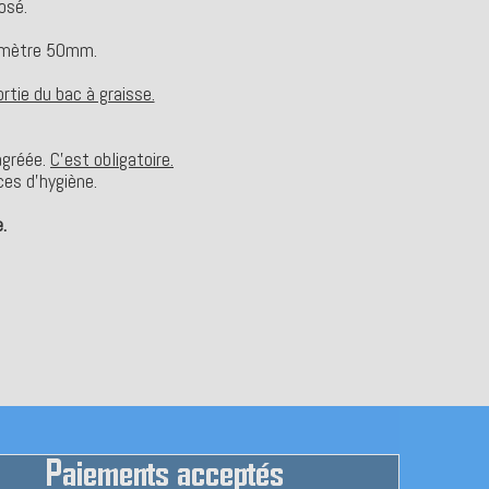
osé.
iamètre 50mm.
rtie du bac à graisse.
 agréée.
C'est obligatoire.
ces d'hygiène.
.