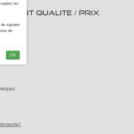
cceptez les
 de signaler
ntenu de
OK
banques.
-dimanche).