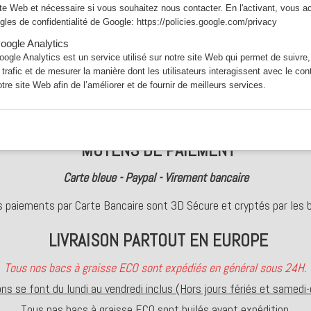
ite Web et nécessaire si vous souhaitez nous contacter. En l'activant, vous a
ègles de confidentialité de Google:
https://policies.google.com/privacy
oogle Analytics
oogle Analytics est un service utilisé sur notre site Web qui permet de suivre,
e trafic et de mesurer la manière dont les utilisateurs interagissent avec le co
otre site Web afin de l’améliorer et de fournir de meilleurs services.
INFORMATION GENERALE
MOYENS DE PAIEMENT
Carte bleue - Paypal - Virement bancaire
s paiements par Carte Bancaire sont 3D Sécure et cryptés par les 
LIVRAISON PARTOUT EN EUROPE
Tous nos bacs à graisse ECO sont expédiés en général sous 24H.
sons se font du lundi au vendredi inclus (Hors jours fériés et samedi
Tous nas bacs à graisse ECO sont huilés avant expédition.