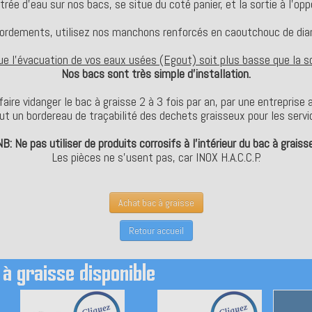
ntrée d'eau sur nos bacs, se situe du coté panier, et la sortie à l'opp
cordements, utilisez nos manchons renforcés en caoutchouc de d
e l'évacuation de vos eaux usées (Egout) soit plus basse que la so
Nos bacs sont très simple d'installation.
aire vidanger le bac à graisse 2 à 3 fois par an, par une entreprise
aut un bordereau de traçabilité des dechets graisseux pour les servi
NB: Ne pas utiliser de produits corrosifs à l'intérieur du bac à graisse
Les pièces ne s'usent pas, car INOX H.A.C.C.P.
Achat bac à graisse
Retour accueil