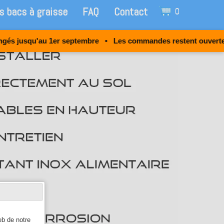
s bacs à graisse
FAQ
Contact
0
u'au 1er septembre • Les commandes restent ouvertes 24h/24 • 
eb de notre