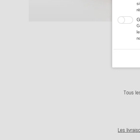
s
r
G
G
l
n
Tous le
Les livrai