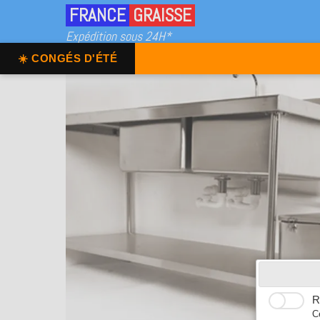
FRANCE
GRAISSE
Expédition sous 24H*
☀️ CONGÉS D'ÉTÉ
R
C