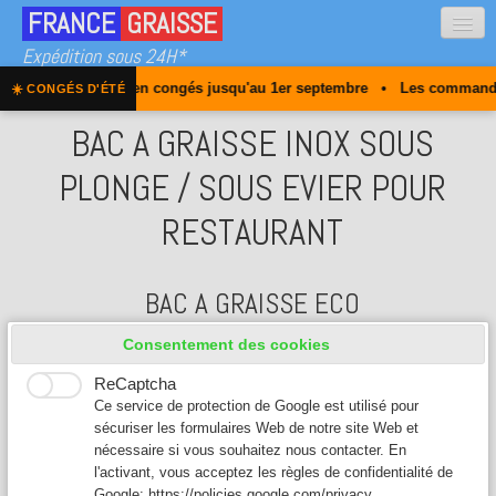
FRANCE
GRAISSE
Expédition sous 24H*
 est actuellement en congés jusqu'au 1er septembre • Les commandes r
☀️ CONGÉS D'ÉTÉ
Qui sommes-nous
BAC A GRAISSE INOX SOUS
Obligation
PLONGE / SOUS EVIER POUR
Nos bacs à graisse
RESTAURANT
FAQ
Contact
BAC A GRAISSE ECO
0
Consentement des cookies
PROMO
ReCaptcha
Ce service de protection de Google est utilisé pour
sécuriser les formulaires Web de notre site Web et
nécessaire si vous souhaitez nous contacter. En
l'activant, vous acceptez les règles de confidentialité de
Google:
https://policies.google.com/privacy