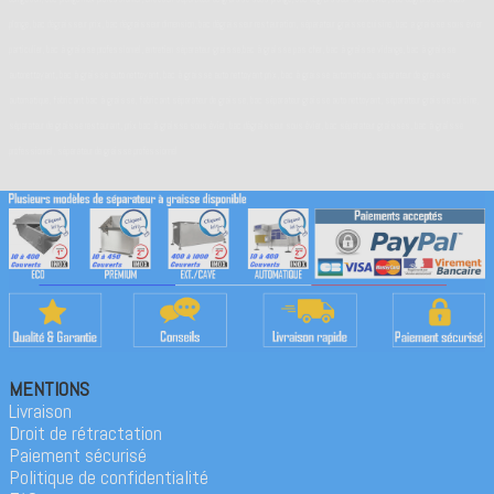
plonge, bac dégraisseur prix, bac dégraisseur dimension, bac dégraisseur restauration, séparateur graisse cuisine, bac a graisse sous évier
particulier, bac à graisse professionnel, entretien séparateur graisse,bac à graisse pas cher, bac à graisse vidange, bac à graisse
autonettoyant, bac à graisse auto nettoyant, bac à graisse auto nettoyant prix, bac à graisse automatique, séparateur de graisse
automatique, fabricant bac à graisse, fabricant séparateur de graisse, bac séparateur graisse auto nettoyant, séparateur graisse cuisine,
séparateur de graisse restaurant, prix bac à graisse sous évier, bac dégraisseur sous évier, bac séparateur graisses, bac à graisse
professionnel, séparateur de graisse professionnel
MENTIONS
Livraison
Droit de rétractation
Paiement sécurisé
Politique de confidentialité