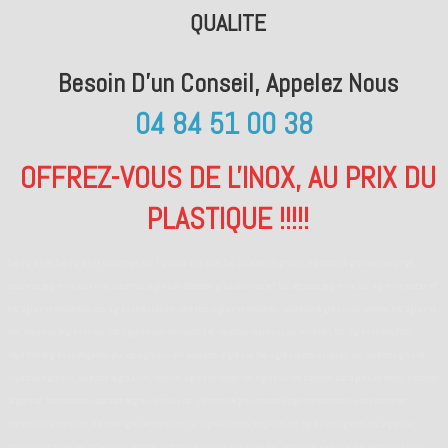
QUALITE
Besoin D'un Conseil, Appelez Nous
04 84 51 00 38
OFFREZ-VOUS DE L'INOX, AU PRIX DU
PLASTIQUE !!!!!
bac à graisse, bac à graisse sous plonge, bac à graisse sous évier, bac séparateur de graisse, séparateur de graisse sous plonge,
séparateur de graisse sous évier, séparateur de graisse, débourbeur, graisse restaurant, bac décanteur de graisse, bac à graisse restaurant,
bac à graisse restauration, bac à graisse restaurant, séparateur de graisse restaurant, séparateur de graisse restauration, bac à graisse
inox, séparateur de graisse inox, bac à graisse pour restaurant, bac séparateur de graisse pour restaurant, bac à graisse obligatoire,
séparateur de graisse obligatoire, prix bac à graisse, prix séparateur de graisse, bac à graisse pour restaurant, bac séparateur graisse,
séparateur à graisse, séparateur de graisses, vente bac à graisse, normes bac à graisse, fonctionnement bac à graisse, normes séparateur
de graisse, fonctionnement séparateur de graisse sous évier, séparateur de graisse sous plonge, traitement eaux usées restaurant,
traitement huile restaurant, traitement graisse restaurant, bac à graisse sous plonge inox, bac à graisse obligatoire, bac à graisse
obligation, bac plonge inox professionnel, entretien séparateur de graisse sous plonge, bac dégraisseur sous évier, bac dégraisseur sous